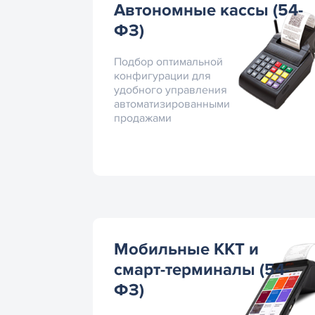
Автономные кассы (54-
ФЗ)
Подбор оптимальной
конфигурации для
удобного управления
автоматизированными
продажами
Мобильные ККТ и
смарт-терминалы (54-
ФЗ)