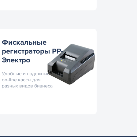
Фискальные
регистраторы PP-
Электро
Удобные и надежные
on-line кассы для
разных видов бизнеса