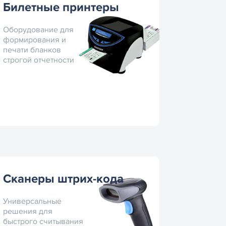
Билетные принтеры
Оборудование для
формирования и
печати бланков
строгой отчетности
Сканеры штрих-кода
Универсальные
решения для
быстрого считывания