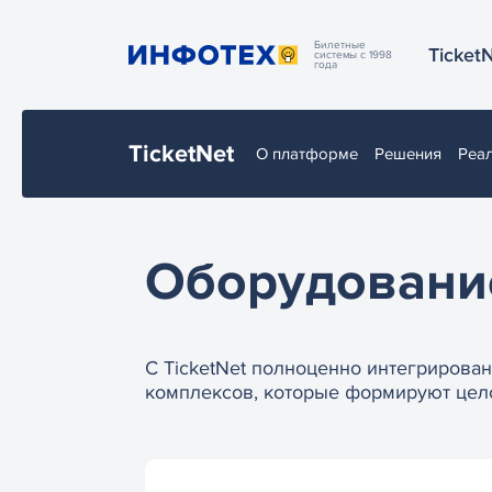
Билетные
Ticket
системы с 1998
года
TicketNet
О платформе
Решения
Реа
Оборудовани
С TicketNet полноценно интегрирова
комплексов, которые формируют цел