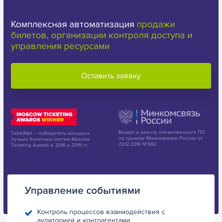
Комплексная автоматизация
продажи
билетов, организации контроля доступа и
управления ресурсами
Оставить заявку
Входит в реестр отечественного ПО
TicketNet – победитель конкурса
по приказу Минкомсвязи России от
лучших билетных систем Moscow
23.12.2016 №682
Ticketing Awards в 2018 и 2019 гг.
Управление событиями
Контроль процессов взаимодействия с
аудиторией и контрагентами