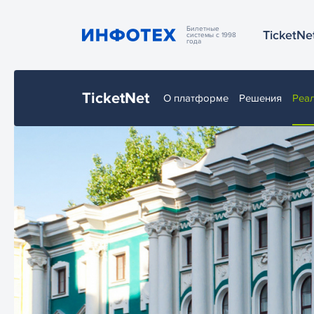
Билетные
TicketNe
системы с 1998
года
TicketNet
О платформе
Решения
Реа