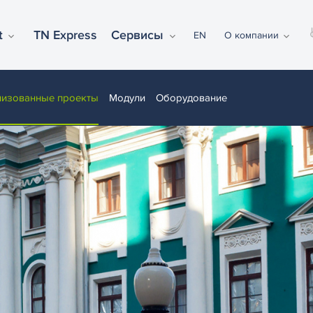
t
TN Express
Сервисы
EN
О компании
лизованные проекты
Модули
Оборудование