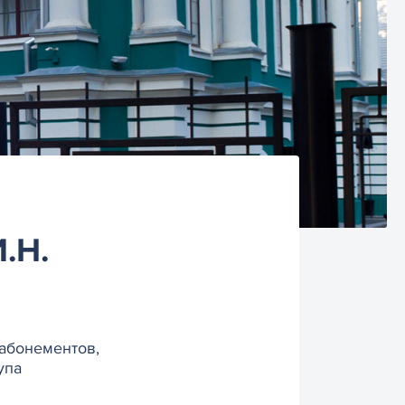
.Н.
 абонементов,
упа