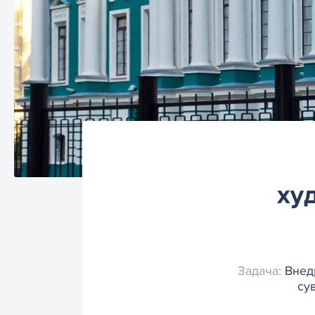
ху
Задача:
Внедр
су