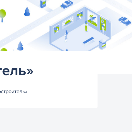
тель»
остроитель»