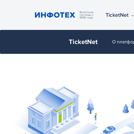
Билетные
TicketNet
системы с
1998 года
TicketNet
О платфо