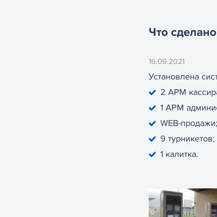
Что сделано
16.09.2021
Установлена сист
2 АРМ кассир
1 АРМ админи
WEB-продажи
9 турникетов;
1 калитка.