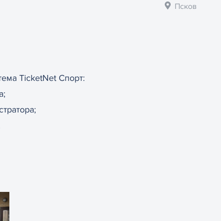
Псков
ема TicketNet Спорт:
а;
стратора;
;