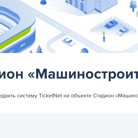
ион «Машинострои
дрить систему TicketNet на объекте Стадион «Машин