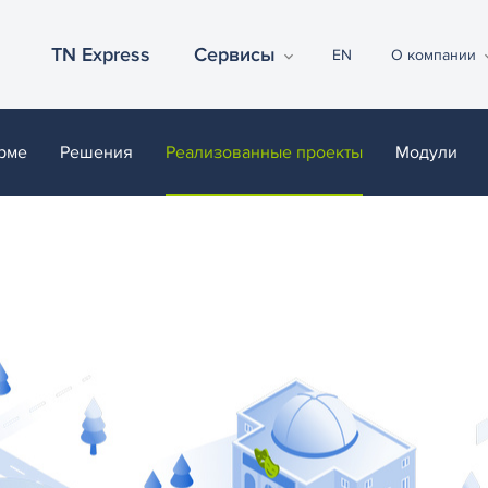
TN Express
Сервисы
EN
О компании
рме
Решения
Реализованные проекты
Модули