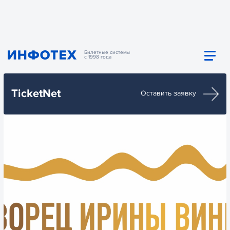
Билетные системы
с 1998 года
TicketNet
Оставить заявку